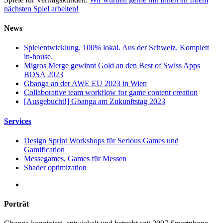
nächsten Spiel arbeiten!
News
Spielentwicklung. 100% lokal. Aus der Schweiz. Komplett
in-house.
Migros Merge gewinnt Gold an den Best of Swiss Apps
BOSA 2023
Gbanga an der AWE EU 2023 in Wien
Collaborative team workflow for game content creation
[Ausgebucht!] Gbanga am Zukunftstag 2023
Services
Design Sprint Workshops für Serious Games und
Gamification
Messegames, Games für Messen
Shader optimization
Porträt