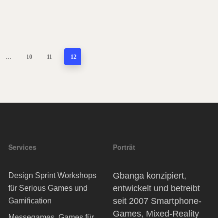
ing
11
…
10
11
12
Services
Porträt
Gbanga konzipiert,
Design Sprint Workshops
entwickelt und betreibt
für Serious Games und
seit 2007 Smartphone-
Gamification
Games, Mixed-Reality
Messegames, Games für