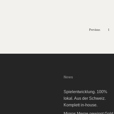
what we’re look
forward to in 20
Previous
1
News
Spielentwicklung. 100%
lokal. Aus der Schweiz.
Komplett in-house.
Migros Merge gewinnt Gold