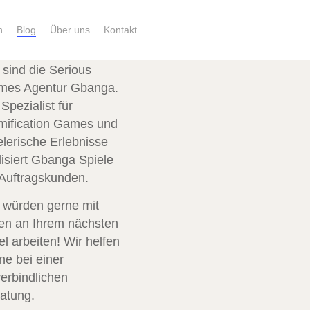
n
Blog
Über uns
Kontakt
 sind die Serious
mes Agentur Gbanga.
 Spezialist für
ification Games und
elerische Erlebnisse
lisiert Gbanga Spiele
 Auftragskunden.
 würden gerne mit
en an Ihrem nächsten
el arbeiten! Wir helfen
ne bei einer
erbindlichen
atung.