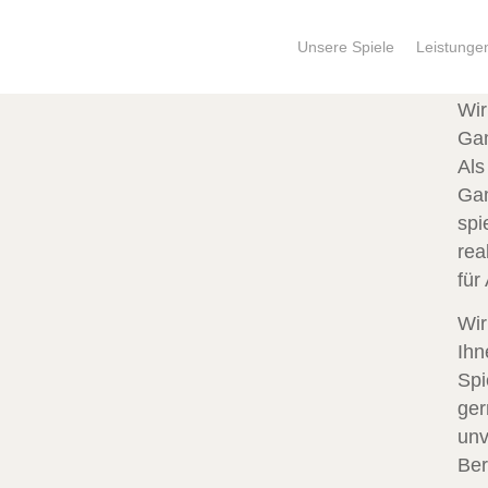
Unsere Spiele
Leistunge
Wir
Ga
Als
Gam
spi
rea
für
Wir
Ihn
Spi
ger
unv
Ber