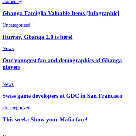
Gameplay
Gbanga Famiglia Valuable Items [Infographic]
Uncategorized
Hurray, Gbanga 2.0 is here!
News
Our youngest fan and demographics of Gbanga
players
News
Swiss game developers at GDC in San Francisco
Uncategorized
This week: Show your Mafia face!