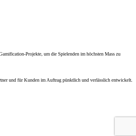
Gamification-Projekte, um die Spielenden im höchsten Mass zu
tner und für Kunden im Auftrag pünktlich und verlässlich entwickelt.
nts games for contract customers.
We would love to work with you on 