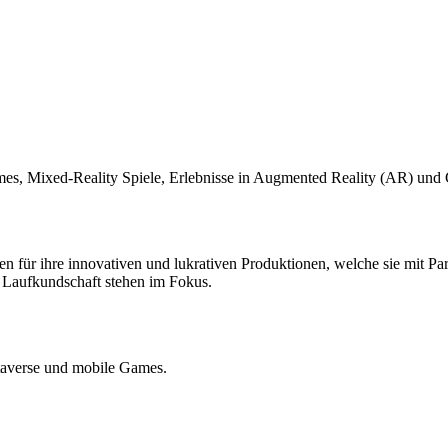
mes, Mixed-Reality Spiele, Erlebnisse in Augmented Reality (AR) und 
n für ihre innovativen und lukrativen Produktionen, welche sie mit Par
Laufkundschaft stehen im Fokus.
taverse und mobile Games.
alist for gamification games and playful experiences, Gbanga impleme